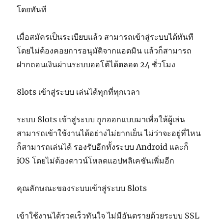
โดยทันที
เมื่อสมัครเป็นระเบียบแล้ว สามารถเข้าสู่ระบบได้ทันที
โดยไม่ต้องคอยการอนุมัติจากแอดมิน แล้วก็สามารถ
ฝากถอนเงินผ่านระบบออโต้ได้ตลอด 24 ชั่วโมง
8lots เข้าสู่ระบบ เล่นได้ทุกที่ทุกเวลา
ระบบ 8lots เข้าสู่ระบบ ถูกออกแบบมาเพื่อให้ผู้เล่น
สามารถเข้าใช้งานได้อย่างไม่ยากเย็น ไม่ว่าจะอยู่ที่ไหน
ก็สามารถเล่นได้ รองรับอีกทั้งระบบ Android และก็
iOS โดยไม่ต้องดาวน์โหลดแอปพลิเคชันเพิ่มอีก
คุณลักษณะของระบบเข้าสู่ระบบ 8lots
เข้าใช้งานได้รวดเร็วทันใจ ไม่มีอันตรายด้วยระบบ SSL