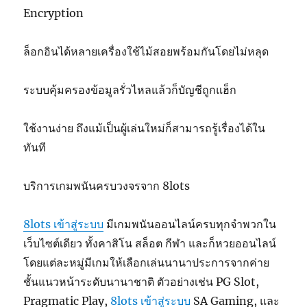
Encryption
ล็อกอินได้หลายเครื่องใช้ไม้สอยพร้อมกันโดยไม่หลุด
ระบบคุ้มครองข้อมูลรั่วไหลแล้วก็บัญชีถูกแฮ็ก
ใช้งานง่าย ถึงแม้เป็นผู้เล่นใหม่ก็สามารถรู้เรื่องได้ใน
ทันที
บริการเกมพนันครบวงจรจาก 8lots
8lots เข้าสู่ระบบ
มีเกมพนันออนไลน์ครบทุกจำพวกใน
เว็บไซต์เดียว ทั้งคาสิโน สล็อต กีฬา และก็หวยออนไลน์
โดยแต่ละหมู่มีเกมให้เลือกเล่นนานาประการจากค่าย
ชั้นแนวหน้าระดับนานาชาติ ตัวอย่างเช่น PG Slot,
Pragmatic Play,
8lots เข้าสู่ระบบ
SA Gaming, และ