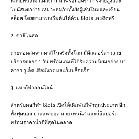
หลายพันเกม แต่ละเกมมาพร้อมอัตราการจ่ายสูงและ
โบนัสแตกง่าย เหมาะสมกับทั้งยังผู้เล่นใหม่และเซียน
สล็อต โดยสามารถเริ่มต้นได้ด้วย 8lots เครดิตฟรี
2. คาสิโนสด
ถ่ายทอดสดจากคาสิโนจริงทั้งโลก มีดีลเลอร์สาวสวย
บริการตลอด 1 วัน พร้อมเกมที่ได้รับความนิยมอย่าง บา
คาร่า รูเล็ต เสือมังกร และก็แบล็กแจ็ก
3. แทงกีฬาออนไลน์
สำหรับคอกีฬา 8lots เปิดให้เดิมพันกีฬาทุกประเภท อีก
ทั้งฟุตบอล บาสเกตบอล มวย เทนนิส และก็อีสปอร์ต
พร้อมราคาน้ำดีที่สุดในตลาด