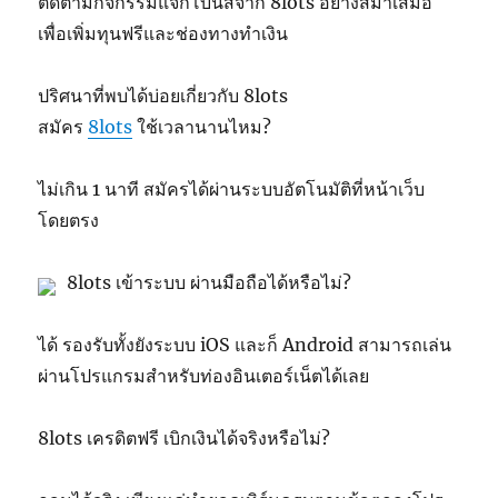
ติดตามกิจกรรมแจกโบนัสจาก 8lots อย่างสม่ำเสมอ
เพื่อเพิ่มทุนฟรีและช่องทางทำเงิน
ปริศนาที่พบได้บ่อยเกี่ยวกับ 8lots
สมัคร
8lots
ใช้เวลานานไหม?
ไม่เกิน 1 นาที สมัครได้ผ่านระบบอัตโนมัติที่หน้าเว็บ
โดยตรง
8lots เข้าระบบ ผ่านมือถือได้หรือไม่?
ได้ รองรับทั้งยังระบบ iOS และก็ Android สามารถเล่น
ผ่านโปรแกรมสำหรับท่องอินเตอร์เน็ตได้เลย
8lots เครดิตฟรี เบิกเงินได้จริงหรือไม่?