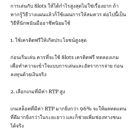
การเล่นกับ 8lots ให้ได้กำไรสูงสุดไม่ใช่เรื่องยาก ถ้า
หากรู้วิธีวางแผนแล้วก็ใช้แผนการให้สมควร ต่อไปนี้เป็น
วิธีที่นักพนันมืออาชีพนิยมใช้
1. ใช้เครดิตฟรีให้เกิดประโยชน์สูงสุด
ก่อนเริ่มเล่น ควรที่จะใช้ 8lots เครดิตฟรี ทดลองเกม
เพื่อทำความเข้าใจแบบการเล่นและอัตราการจ่าย ก่อน
ลงทุนด้วยเงินจริง
2. เลือกเกมที่มีค่า RTP สูง
เกมสล็อตที่มีค่า RTP มากยิ่งกว่า 96% จะให้ผลทดแทน
ที่ดีมากยิ่งกว่าในระยะยาว และก็ช่วยเพิ่มช่องทางชนะ
ได้จริง