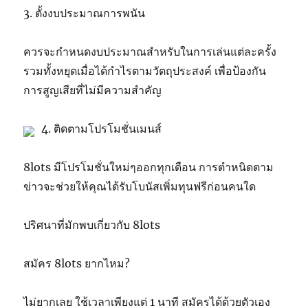
3. ตั้งงบประมาณการพนัน
ควรจะกำหนดงบประมาณสำหรับในการเล่นแต่ละครั้ง
รวมทั้งหยุดเมื่อได้กำไรตามวัตถุประสงค์ เพื่อป้องกัน
การสูญเสียที่ไม่มีความสำคัญ
4. ติดตามโปรโมชั่นเมนส์
8lots มีโปรโมชั่นใหม่ๆออกทุกเดือน การตำหนิดตาม
ข่าวจะช่วยให้คุณได้รับโบนัสเพิ่มทุนฟรีก่อนคนใด
ปริศนาที่มักพบเกี่ยวกับ 8lots
สมัคร 8lots ยากไหม?
ไม่ยากเลย ใช้เวลาเพียงแต่ 1 นาที สมัครได้ด้วยตัวเอง