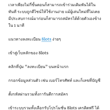
เวลาเพียงไม่กี่ขั้นตอนก็สามารถเข้าร่วมเดิมพันได้ใน
ทันที ระบบถูกดีไซน์ให้ใช้งานง่าย แม้ผู้เล่นใหม่ที่ไม่เคย
มีประสบการณ์มาก่อนก็สามารถสมัครได้ด้วยตัวเองข้าง
ใน 1 นาที
แนวทางลงทะเบียน
8lots
ง่ายๆ
เข้าสู่เว็บหลักของ 8lots
คลิกที่ปุ่ม “ลงทะเบียน” บนหน้าแรก
กรอกข้อมูลส่วนตัว เช่น เบอร์โทรศัพท์ และก็เลขที่บัญชี
ตั้งรหัสผ่านรวมทั้งการันตีการสมัคร
เข้าระบบรวมทั้งเลือกรับโปรโมชั่น 8lots เครดิตฟรี ได้