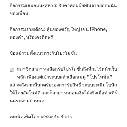
กิจกรรมเสนอแนะสหาย: รับค่าคอมมิชชันจากยอดพนัน
ของเพื่อน
กิจกรรมรายเดือน: ลุ้นของขวัญใหญ่ เช่น iPhone,
ทองคำ, หรือเครดิตฟรี
ข้อแม้รวมทั้งแนวทางรับโปรโมชั่น
สมาชิกสามารถเลือกรับโปรโมชั่นถึงที่กะไว้หน้าเว็บ
หลัก เพียงแต่เข้าระบบแล้วเลือกเมนู “โปรโมชั่น”
แล้วหลังจากนั้นกดรับรองการรับสิทธิ์ ระบบจะเพิ่มโบนัส
ให้โดยอัตโนมัติ และก็สามารถถอนเงินได้จริงเมื่อทำเทิร์
นครบตามกำหนด
เทคนิคเพิ่มโอกาสชนะกับ 8lots