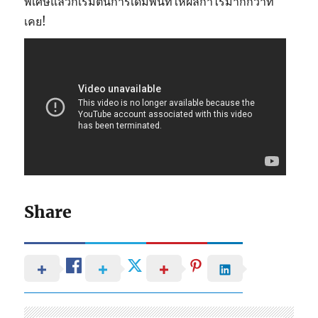
พิเศษแล้วก็เริ่มต้นการเดิมพันที่ให้ผลกำไรมากกว่าที่
เคย!
Share