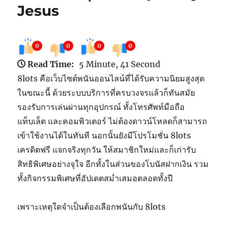
Jesus
0
0
0
0
Read Time:
5 Minute, 41 Second
8lots คือเว็บไซต์พนันออนไลน์ที่ได้รับความนิยมสูงสุด
ในขณะนี้ ด้วยระบบบริการที่ครบวงจรแล้วก็ทันสมัย
รองรับการเล่นผ่านทุกอุปกรณ์ ทั้งโทรศัพท์มือถือ
แท็บเล็ต และคอมพิวเตอร์ ไม่ต้องดาวน์โหลดก็สามารถ
เข้าใช้งานได้ในทันที นอกนั้นยังมีโปรโมชั่น 8lots
เครดิตฟรี แจกจริงทุกวัน ให้สมาชิกใหม่และก็เก่ารับ
สิทธิพิเศษอย่างจุใจ อีกทั้งในส่วนของโบนัสฝากเงิน รวม
ทั้งกิจกรรมพิเศษที่อัปเดตสม่ำเสมอตลอดทั้งปี
เพราะเหตุใดจำเป็นต้องเลือกพนันกับ 8lots