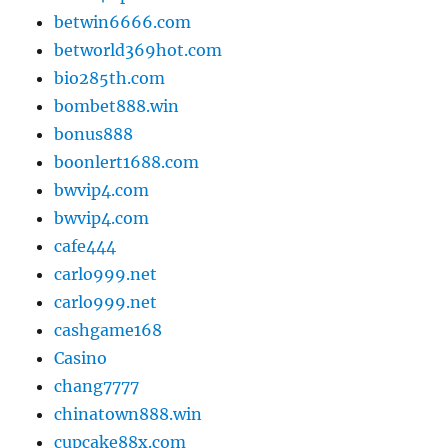
betwin6666.com
betworld369hot.com
bio285th.com
bombet888.win
bonus888
boonlert1688.com
bwvip4.com
bwvip4.com
cafe444
carlo999.net
carlo999.net
cashgame168
Casino
chang7777
chinatown888.win
cupcake88x.com