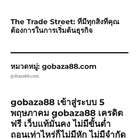
The Trade Street: ที่มีทุกสิ่งที่คุณ
ต้องการในการเริ่มต้นธุรกิจ
หมวดหมู่:
gobaza88.com
gobaza88.com
gobaza88 เข้าสู่ระบบ 5
พฤษภาคม gobaza88 เครดิต
ฟรี เว็บแท้มั่นคง ไม่มีขั้นต่ำ
ถอนเท่าไหร่ก็ไม่มีหัก ไม่มีจำกัด