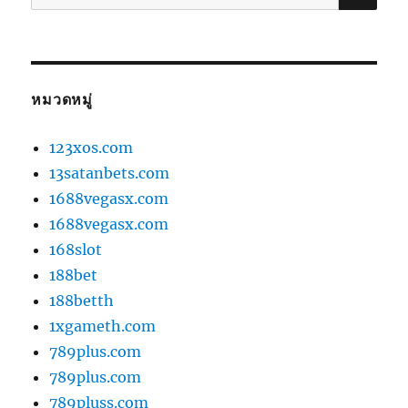
หมวดหมู่
123xos.com
13satanbets.com
1688vegasx.com
1688vegasx.com
168slot
188bet
188betth
1xgameth.com
789plus.com
789plus.com
789pluss.com