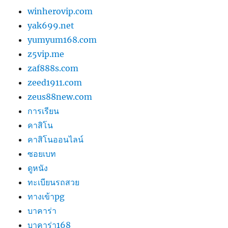
winherovip.com
yak699.net
yumyum168.com
z5vip.me
zaf888s.com
zeed1911.com
zeus88new.com
การเรียน
คาสิโน
คาสิโนออนไลน์
ซอยเบท
ดูหนัง
ทะเบียนรถสวย
ทางเข้าpg
บาคาร่า
บาคาร่า168