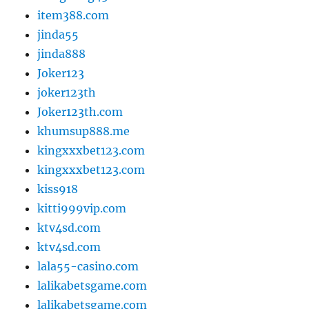
item388.com
jinda55
jinda888
Joker123
joker123th
Joker123th.com
khumsup888.me
kingxxxbet123.com
kingxxxbet123.com
kiss918
kitti999vip.com
ktv4sd.com
ktv4sd.com
lala55-casino.com
lalikabetsgame.com
lalikabetsgame.com