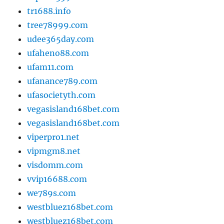
tr1688.info
tree78999.com
udee365day.com
ufaheno88.com
ufam11.com
ufanance789.com
ufasocietyth.com
vegasisland168bet.com
vegasisland168bet.com
viperpro1.net
vipmgm8.net
visdomm.com
vvip16688.com
we789s.com
westbluez168bet.com
westbluez168bet.com