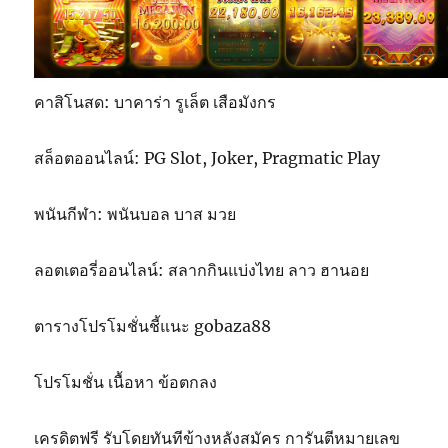
คาสิโนสด: บาคาร่า รูเล็ต เสือมังกร
สล็อตออนไลน์: PG Slot, Joker, Pragmatic Play
พนันกีฬา: พนันบอล บาส มวย
ลอตเตอรี่ออนไลน์: สลากกินแบ่งไทย ลาว ฮานอย
ตารางโปรโมชั่นชี้แนะ gobaza88
โปรโมชั่น เนื้อหา ข้อตกลง
เครดิตฟรี รับโดยทันทีข้างหลังสมัคร การันตีหมายเลข