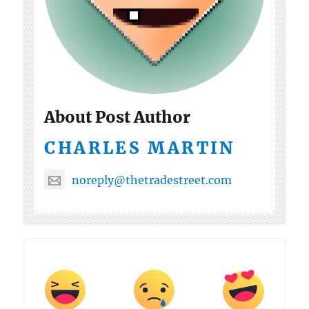
About Post Author
CHARLES MARTIN
noreply@thetradestreet.com