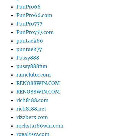
PunPro66
PunPro66.com
PunPro777
PunPro777.com
puntaek66
puntaek77
Pussy888
pussy888fun
ramclubx.com
RENO88WIN.COM
RENO88WIN.COM
rich8188.com
rich8188.net
rizzbetx.com
rockstar66win.com
royal99y.com