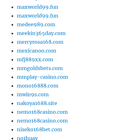
maxworld99.fun
maxworld99.fun
medee989.com
meekin365day.com
mercyrosa168.com
mexicanoo.com
mfj889xx.com
mmgoldsbets.com
mmplay-casino.com
mono16888.com
mwin9s.com
nakoya1688.site
nemo168casino.com
nemo168casino.com
niseko168bet.com
no1huay