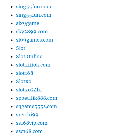
sing55fun.com
sing55fun.com
six9game
sky2899.com
sl99games.com
Slot
Slot Online
slot1111ok.com
slot168
Slotxo
slotxo24hr
spbetflik888.com
sqgame555s.com
sretthi99
ss168vip.com
ssc168.com