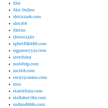
Slot
Slot Online
slot1111ok.com
slot168
Slotxo
slotxo24hr
spbetflik888.com
sqgame555s.com
sretthi99
ss168vip.com
ssc168.com
ssc915casino.com
ssru
starrich99.com
stellabet789.com
sudyod888s.com