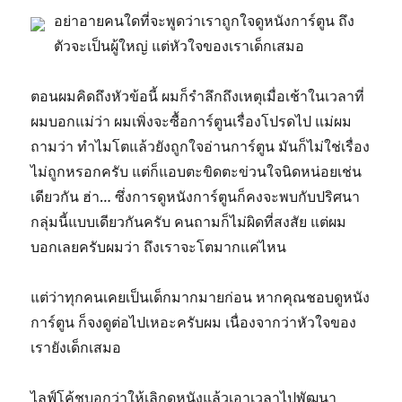
อย่าอายคนใดที่จะพูดว่าเราถูกใจดูหนังการ์ตูน ถึง
ตัวจะเป็นผู้ใหญ่ แต่หัวใจของเราเด็กเสมอ
ตอนผมคิดถึงหัวข้อนี้ ผมก็รำลึกถึงเหตุเมื่อเช้าในเวลาที่
ผมบอกแม่ว่า ผมเพิ่งจะซื้อการ์ตูนเรื่องโปรดไป แม่ผม
ถามว่า ทำไมโตแล้วยังถูกใจอ่านการ์ตูน มันก็ไม่ใช่เรื่อง
ไม่ถูกหรอกครับ แต่ก็แอบตะขิดตะข่วนใจนิดหน่อยเช่น
เดียวกัน ฮ่า… ซึ่งการดูหนังการ์ตูนก็คงจะพบกับปริศนา
กลุ่มนี้แบบเดียวกันครับ คนถามก็ไม่ผิดที่สงสัย แต่ผม
บอกเลยครับผมว่า ถึงเราจะโตมากแค่ไหน
แต่ว่าทุกคนเคยเป็นเด็กมากมายก่อน หากคุณชอบดูหนัง
การ์ตูน ก็จงดูต่อไปเหอะครับผม เนื่องจากว่าหัวใจของ
เรายังเด็กเสมอ
ไลฟ์โค้ชบอกว่าให้เลิกดูหนังแล้วเอาเวลาไปพัฒนา