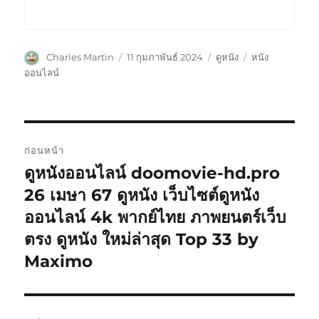
ผู้
เขียน
หมวด
ป้าย
Charles Martin
11 กุมภาพันธ์ 2024
ดูหนัง
หนัง
เขียน
เมื่อ
หมู่
กำกับ
ออนไลน์
แนะแนว
ก่อนหน้า
เรื่อง
ดูหนังออนไลน์ doomovie-hd.pro
เรื่อง
ก่อน
26 เมษา 67 ดูหนัง เว็บไซต์ดูหนัง
หน้า:
ออนไลน์ 4k พากย์ไทย ภาพยนตร์เว็บ
ตรง ดูหนัง ใหม่ล่าสุด Top 33 by
Maximo