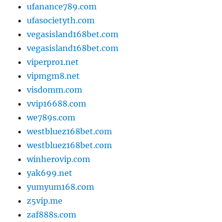
ufanance789.com
ufasocietyth.com
vegasisland168bet.com
vegasisland168bet.com
viperpro1.net
vipmgm8.net
visdomm.com
vvip16688.com
we789s.com
westbluez168bet.com
westbluez168bet.com
winherovip.com
yak699.net
yumyum168.com
z5vip.me
zaf888s.com