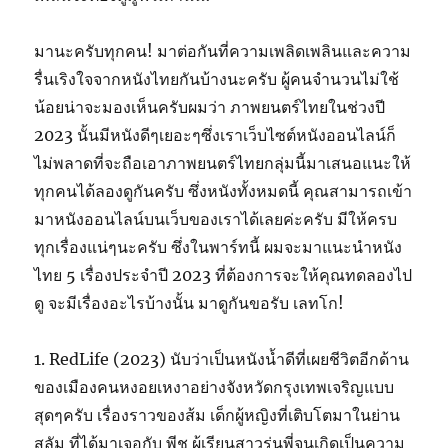
มานะครับทุกคน! มาต่อกันที่ความเพลิดเพลินและความ
รื่นเริงใจจากหนังไทยกันบ้างนะครับ ผู้คนจำนวนไม่ใช้
น้อยน่าจะมองเห็นครับผมว่า ภาพยนตร์ไทยในช่วงปี
2023 นั้นมีหนังดีๆเยอะๆซึ่งเราเว็บไซต์หนังออนไลน์ก็
ไม่พลาดที่จะถือเอาภาพยนตร์ไทยกลุ่มนี้มาเสนอแนะให้
ทุกคนได้ลองดูกันครับ ซึ่งหนังทั้งหมดนี้ คุณสามารถเข้า
มาหนังออนไลน์บนเว็บของเราได้เลยค่ะครับ มีให้ครบ
ทุกเรื่องแน่ๆนะครับ ซึ่งในพาร์ทนี้ ผมจะมาแนะนำหนัง
ไทย 5 เรื่องประจำปี 2023 ที่ต้องการจะให้คุณทดลองไป
ดู จะมีเรื่องอะไรบ้างนั้น มาดูกันขอรับ เลทโก!
1. RedLife (2023) นับว่าเป็นหนังน้ำดีที่เผยชีวิตอีกด้าน
ของเมืองคนหงอยเหงาอย่างจังหวัดกรุงเทพเจริญแบบ
สุดๆครับ เรื่องราวของส้ม เด็กผู้หญิงที่เติบโตมาในย่าน
สลัม ที่ได้มาเจอกับ พีช ผู้เรียนสาวรุ่นพี่จนเกิดเป็นความ