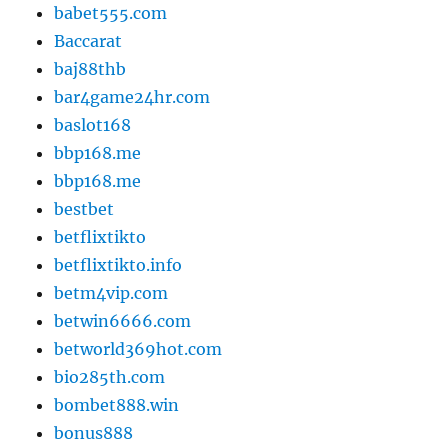
babet555.com
Baccarat
baj88thb
bar4game24hr.com
baslot168
bbp168.me
bbp168.me
bestbet
betflixtikto
betflixtikto.info
betm4vip.com
betwin6666.com
betworld369hot.com
bio285th.com
bombet888.win
bonus888