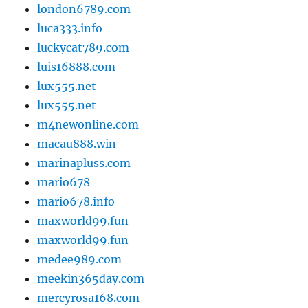
london6789.com
luca333.info
luckycat789.com
luis16888.com
lux555.net
lux555.net
m4newonline.com
macau888.win
marinapluss.com
mario678
mario678.info
maxworld99.fun
maxworld99.fun
medee989.com
meekin365day.com
mercyrosa168.com