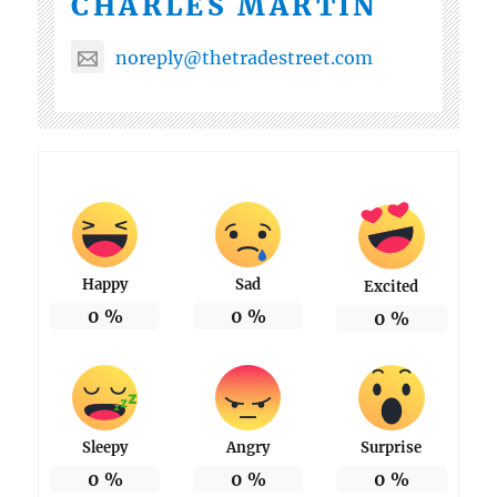
CHARLES MARTIN
noreply@thetradestreet.com
Happy
Sad
Excited
0
%
0
%
0
%
Sleepy
Angry
Surprise
0
%
0
%
0
%