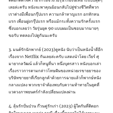
เลยล่ะครับ หนังจะพาคุณย้อนกลับไปสู่ช่วงชีวิตที่พวก
เราต่างมีเพื่อนกรุ๊ปแรก ความกล้าหาญแรก อกหักหน
แรก เพื่อนฝูงกรุ๊ปแรก หรือแม้กระทั้งความรักครั้งแรก
ซึ่งบอกเลยว่า วัยรุ่นยุค 90 แบบผมเป็นชอบมากมายๆ
ขอรับ ทดลองไปดูกันนะครับ
3. มนต์รักนักพากย์ (2023)ดูหนัง นับว่าเป็นหนังน้ำดีอีก
เรื่องจาก Netflix กันเลยล่ะครับ แสดงนำโดย เวียร์ ศุ
มายากลวัฒน์ แล้วก็หนูที่นา หนึ่งบุตรสาว หนังบอกเล่า
เรื่องราวการตามกล่าวโทษฝันของหน่วยเรขายยาของ
บริษัทขายยาที่เรียกลูกค้าด้วยการฉายแล้วก็พากษ์หนัง
กลางแปลง พวกเขาจำต้องพบกับความท้าทายในยุคที่
แวดวงภาพยนตร์กำลังเปลี่ยนแปลงผ่าน
4. ลุ้นรักปั่นป่วน ก๊วนคู่รักเก่า (2023) ผู้ใดกันที่ติดอก
ติดใจนางเอก เบลล่า ราณี เรื่องนี้พลาดไม่ได้เลยนะนะ