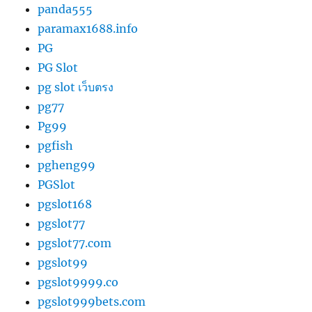
panda555
paramax1688.info
PG
PG Slot
pg slot เว็บตรง
pg77
Pg99
pgfish
pgheng99
PGSlot
pgslot168
pgslot77
pgslot77.com
pgslot99
pgslot9999.co
pgslot999bets.com