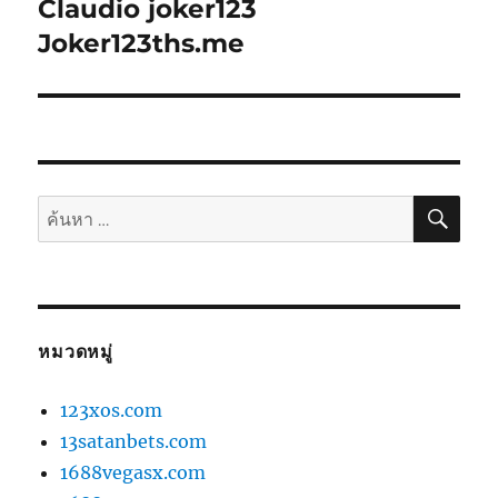
Claudio joker123
Joker123ths.me
ค้นห
ค้นหา:
หมวดหมู่
123xos.com
13satanbets.com
1688vegasx.com