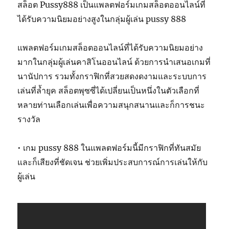
สล็อต Pussy888 เป็นแพลตฟอร์มเกมสล็อตออนไลน์ที่
ได้รับความนิยมอย่างสูงในกลุ่มผู้เล่น pussy 888
แพลตฟอร์มเกมสล็อตออนไลน์ที่ได้รับความนิยมอย่าง
มากในกลุ่มผู้เล่นคาสิโนออนไลน์ ด้วยการนำเสนอเกมที่
นานัปการ รวมทั้งกราฟิกที่สวยสดงดงามและระบบการ
เล่นที่ล้ำยุค สล็อตพุซซี่ได้เปลี่ยนเป็นหนึ่งในตัวเลือกที่
หลายท่านเลือกเล่นเพื่อความสนุกสนานและก็การชนะ
รางวัล
• เกม pussy 888 ในแพลตฟอร์มนี้มีกราฟิกที่ทันสมัย
และก็เสียงที่ชัดเจน ช่วยเพิ่มประสบการณ์การเล่นให้กับ
ผู้เล่น