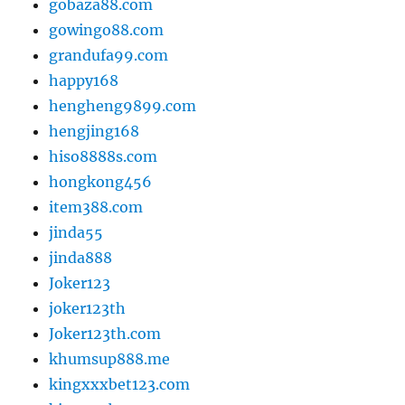
gobaza88.com
gowingo88.com
grandufa99.com
happy168
hengheng9899.com
hengjing168
hiso8888s.com
hongkong456
item388.com
jinda55
jinda888
Joker123
joker123th
Joker123th.com
khumsup888.me
kingxxxbet123.com