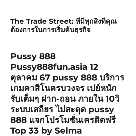
The Trade Street: ที่มีทุกสิ่งที่คุณ
ต้องการในการเริ่มต้นธุรกิจ
Pussy 888
Pussy888fun.asia 12
ตุลาคม 67 pussy 888 บริการ
เกมคาสิโนครบวงจร เปย์หนัก
รับเต็มๆ ฝาก-ถอน ภายใน 10วิ
ระบบเสถียร ไม่สะดุด pussy
888 แจกโปรโมชั่นเครดิตฟรี
Top 33 by Selma