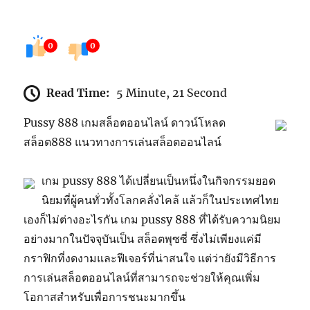
0
0
Read Time:
5 Minute, 21 Second
Pussy 888 เกมสล็อตออนไลน์ ดาวน์โหลด
สล็อต888 แนวทางการเล่นสล็อตออนไลน์
เกม pussy 888 ได้เปลี่ยนเป็นหนึ่งในกิจกรรมยอด
นิยมที่ผู้คนทั่วทั้งโลกคลั่งไคล้ แล้วก็ในประเทศไทย
เองก็ไม่ต่างอะไรกัน เกม pussy 888 ที่ได้รับความนิยม
อย่างมากในปัจจุบันเป็น สล็อตพุซซี่ ซึ่งไม่เพียงแค่มี
กราฟิกที่งดงามและฟีเจอร์ที่น่าสนใจ แต่ว่ายังมีวิธีการ
การเล่นสล็อตออนไลน์ที่สามารถจะช่วยให้คุณเพิ่ม
โอกาสสำหรับเพื่อการชนะมากขึ้น