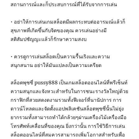
สถานการณ์และก็ประสบการณ์ที่ได้รับจากการเล่น
• อย่าให้การเล่นเกมสล็อตมีผลกระทบต่ออารมณ์แล้วก็
สุขภาพที่เกิดขึ้นกับจิตของคุณ ควรเล่นอย่างมี
สติสัมปชัญญะแล้วก็รักษาความสงบ
• ควรดูการเล่นสล็อตเป็นความรื้นเริงและความ
สนุกสนาน อย่าให้มันแปลงเป็นความเครียด
สล็อตพุซซี่ pussy888 เป็นเกมสล็อตออนไลน์ที่พรีเซ็นท์
ความสนุกและจังหวะสำหรับในการชนะรางวัลใหญ่ด้วย
กราฟิกที่สวยสดงดงามรวมทั้งฟีเจอร์ที่นานัปการ การ
ดาวน์โหลดและจัดตั้งแอปพลิเคชันสล็อตพุซซี่นั้นไม่ยุ่ง
ยากรวมทั้งสามารถทำได้กล้วยๆผ่านเครื่องไม้เครื่องมือ
โทรศัพท์เคลื่อนที่ของคุณ ยิ่งกว่านั้น การใช้วิธีการเล่น
สล็อตออนไลน์ที่สมควรสามารถเพิ่มโอกาสสำหรับเพื่อ